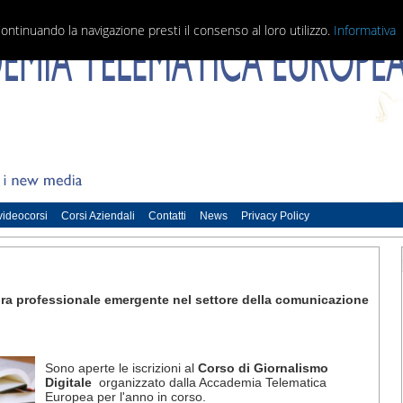
Continuando la navigazione presti il consenso al loro utilizzo.
Informativa
 videocorsi
Corsi Aziendali
Contatti
News
Privacy Policy
gura professionale emergente nel settore della comunicazione
Sono aperte le iscrizioni al
Corso di Giornalismo
Digitale
organizzato dalla Accademia Telematica
Europea per l'anno in corso.