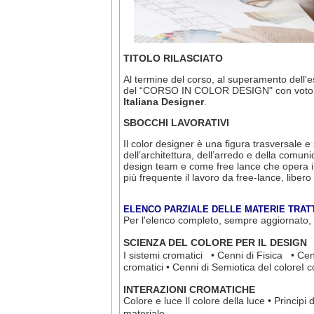
TITOLO RILASCIATO
Al termine del corso, al superamento dell'es
del “CORSO IN COLOR DESIGN" con voto fina
Italiana Designer
.
SBOCCHI LAVORATIVI
Il color designer è una figura trasversale e
dell’architettura, dell’arredo e della comu
design team e come free lance che opera in
più frequente il lavoro da free-lance, libero
EL
ENCO PARZIAL
E
DELLE MATERIE TRAT
Per l'elenco completo, sempre aggiornato, 
SCIENZA DEL COLORE PER IL DESIGN
I sistemi cromatici • Cenni di Fisica • Cenn
cromatici • Cenni di Semiotica del coloreI c
INTERAZIONI CROMATICHE
Colore e luce Il colore della luce • Principi
materiale