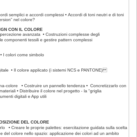
ordi semplici e accordi complessi • Accordi di toni neutri e di toni
mersion” nel colore?
IGN CON IL COLORE
di percezione avanzata • Costruzioni complesse degli
 le componenti tessili e gestire pattern complessi
• I colori come simbolo
digitale • Il colore applicato (i sistemi NCS e PANTONE)
ema-colore • Costruire un pannello tendenza • Concretizzarlo con
teriali • Distribuire il colore nel progetto - la “griglia
menti digitali e App utili
OSIZIONE DEL COLORE
rlo • Creare le proprie palettes: esercitazione guidata sulla scelta
e del colore nello spazio: applicazione dei colori ad un ambito