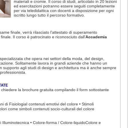
materiali e cromie. Il corso di studi, articolato in 20 lezioni
ed esercitazioni potranno essere seguiti completamente
per via teledidattica con docenti a disposizione per ogni
iscritto lungo tutto il percorso formativo.
ame finale, verrà rilasciato l'attestato di superamento
le. Il corso è patrocinato e riconosciuto dall'
Accademia
 specializzata che opera nei settori della moda, del design,
nicazione. Solitamente lavora in grandi aziende che hanno un
 supporto agli studi di design e architettura ma è anche sempre
 professionista.
TATE
chiedere la brochure gratuita compilando il form sottostante
i di FisiologiaI contenuti emotivi del colore • Stimoli
olori come simboli contenuti socio-culturali del colore
 di Illuminotecnica • Colore-forma / Colore-liquidoColore e