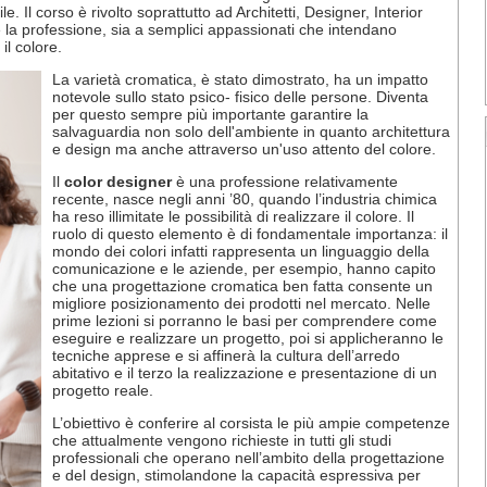
le. Il corso è rivolto soprattutto ad Architetti, Designe
r, Interior
e la professione, sia a semplici appassionati che intendano
il colore.
La varietà cromatica, è stato dimostrato, ha un impatto
notevole sullo stato psico- fisico delle persone. Diventa
per questo sempre più importante garantire la
salvaguardia non solo dell'ambiente in quanto architettura
e design ma anche attraverso un'uso attento del colore.
Il
color designer
è una professione relativamente
recente, nasce negli anni ’80, quando l’industria chimica
ha reso illimitate le possibilità di realizzare il colore. Il
ruolo di questo elemento è di fondamentale importanza: il
mondo dei colori infatti rappresenta un linguaggio della
comunicazione e le aziende, per esempio, hanno capito
che una progettazione cromatica ben fatta consente un
migliore posizionamento dei prodotti nel mercato. Nelle
prime lezioni si porranno le basi per comprendere come
eseguire e realizzare un progetto, poi si applicheranno le
tecniche apprese e si affinerà la cultura dell’arredo
abitativo e il terzo la realizzazione e presentazione di un
progetto reale.
L’obiettivo è conferire al corsista le più ampie competenze
che attualmente vengono richieste in tutti gli studi
professionali che operano nell’ambito della progettazione
e del design, stimolandone la capacità espressiva per