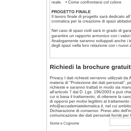
reale. • Come confrontarsi col colore.
PROGETTO FINALE
Il lavoro finale di progetto sarà dedicato a
cromatica per la creazione di spazi abitativi 
Nel caso di spazi civili sarà in grado di gara
garantire un rapporto armonico con i valo
Analogamente saranno sviluppati anche i te
degli spazi nella loro relazione con i nuovi a
Richiedi la brochure gratui
Privacy I dati richiesti verranno utilizzati d
materia di "Protezione dei dati personali", p
richieste e saranno trattati in modo sia manu
all'articolo 7 dal D. Lgs. 196/2003 e può chie
cui si basa il trattamento; di ottenere la ca
di opporsi per motivi legittimi al trattamento
info@accademiatelematica.it, nel cui ambito s
Dichiarazione di consenso: Preso atto dell'i
comunicazione dei dati personali forniti per le
Nome e Cognome