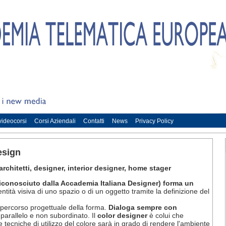
 videocorsi
Corsi Aziendali
Contatti
News
Privacy Policy
esign
 architetti, designer, interior designer, home stager
riconosciuto dalla Accademia Italiana Designer) forma un
entità visiva di uno spazio o di un oggetto tramite la definizione del
l percorso progettuale della forma.
Dialoga sempre con
parallelo e non subordinato. Il
color designer
è colui che
tecniche di utilizzo del colore sarà in grado di rendere l'ambiente