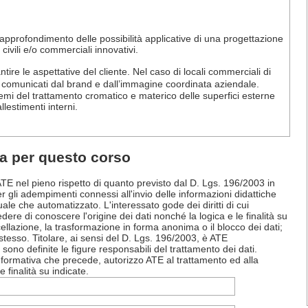
ll’approfondimento delle possibilità applicative di una progettazione
civili e/o commerciali innovativi.
ntire le aspettative del cliente. Nel caso di locali commerciali di
ri comunicati dal brand e dall’immagine coordinata aziendale.
mi del trattamento cromatico e materico delle superfici esterne
llestimenti interni.
ta per questo corso
a ATE nel pieno rispetto di quanto previsto dal D. Lgs. 196/2003 in
er gli adempimenti connessi all'invio delle informazioni didattiche
ale che automatizzato. L'interessato gode dei diritti di cui
dere di conoscere l'origine dei dati nonché la logica e le finalità su
ncellazione, la trasformazione in forma anonima o il blocco dei dati;
 stesso. Titolare, ai sensi del D. Lgs. 196/2003, è ATE
ono definite le figure responsabili del trattamento dei dati.
nformativa che precede, autorizzo ATE al trattamento ed alla
 finalità su indicate.