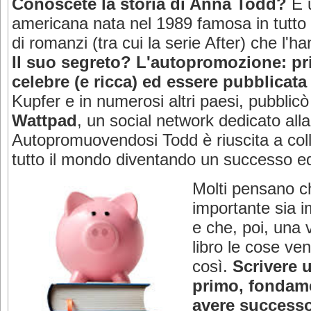
Conoscete la storia di Anna Todd?
È u
americana nata nel 1989 famosa in tutto 
di romanzi (tra cui la serie After) che l'
Il suo segreto? L'autopromozione: pr
celebre (e ricca) ed essere pubblicata i
Kupfer e in numerosi altri paesi, pubblic
Wattpad
, un social network dedicato alla 
Autopromuovendosi Todd è riuscita a colle
tutto il mondo diventando un successo e
Molti pensano c
importante sia 
e che, poi, una 
libro le cose v
così.
Scrivere u
primo, fondame
avere successo